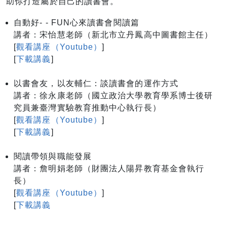
助你打造屬於自己的讀書會。
自動好- - FUN心來讀書會閱讀篇
講者：宋怡慧老師（新北市立丹鳳高中圖書館主任）
[
觀看講座（Youtube）
]
[
下載講義
]
以書會友，以友輔仁：談讀書會的運作方式
講者：徐永康老師（國立政治大學教育學系博士後研
究員兼臺灣實驗教育推動中心執行長）
[
觀看講座（Youtube）
]
[
下載講義
]
閱讀帶領與職能發展
講者：詹明娟老師（財團法人陽昇教育基金會執行
長）
[
觀看講座（Youtube）
]
[
下載講義